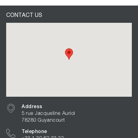
CONTACT US
Address
5 rue Jacqueline Auriol
78280 Guyancourt
Telephone
+33 1 30 62 33 22