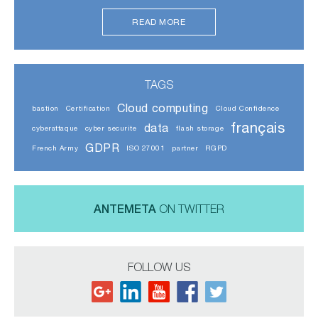
READ MORE
TAGS
Cloud computing
bastion
Certification
Cloud Confidence
français
data
cyberattaque
cyber securite
flash storage
GDPR
French Army
ISO 27001
partner
RGPD
ANTEMETA
ON TWITTER
FOLLOW US