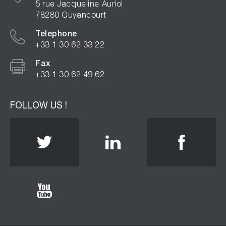
5 rue Jacqueline Auriol
78280 Guyancourt
Telephone
+33 1 30 62 33 22
Fax
+33 1 30 62 49 62
FOLLOW US !
Twitter
Linkedin
Face
Youtube