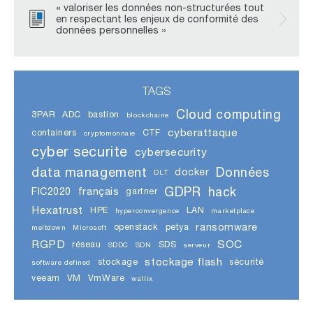
« valoriser les données non-structurées tout
en respectant les enjeux de conformité des
données personnelles »
TAGS
Cloud computing
3PAR
ADC
bastion
blockchaine
cyberattaque
containers
CTF
cryptomonnaie
cyber securite
cybersecurity
data management
Données
docker
DLT
GDPR
hack
FIC2020
français
gartner
Hexatrust
HPE
LAN
hyperconvergence
marketplace
ransomware
openstack
petya
meltdown
Microsoft
RGPD
SOC
réseau
SDS
SDDC
SDN
serveur
stockage flash
stockage
sécurité
software defined
veeam
VM
VmWare
wallix