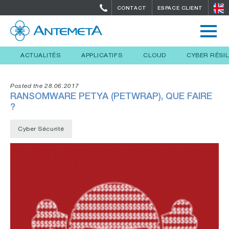
CONTACT
ESPACE CLIENT
ACTUALITÉS
APPLICATIFS
CLOUD
CYBER RÉSI
Posted the 28.06.2017
RANSOMWARE PETYA (PETWRAP), QUE FAIRE
?
Cyber Sécurité