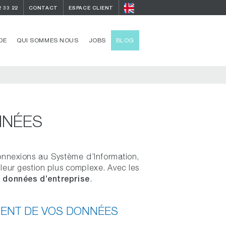
2 33 22
CONTACT
ESPACE CLIENT
DE
QUI SOMMES NOUS
JOBS
BLOG
NNÉES
connexions au Système d’Information,
t leur gestion plus complexe. Avec les
s données d’entreprise
.
EMENT DE VOS DONNÉES