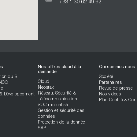
+33 1 30 62 49 62
es
Nos offres cloud à la
Qui sommes nous
demande
ion du SI
Société
Cloud
 MCO
Partenaires
Neostak
ce
Revue de presse
Réseau, Sécurité &
& Développement
Nos vidéos
Télécommunication
Plan Qualité & Cert
SOC mutualisé
Gestion et sécurité des
données
Protection de la donnée
SAP