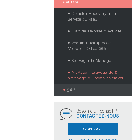
donnée
Disaster Recovery as a
Service (DRaaS)
Plan de Reprise d’Activité
Veeam Backup pour
Microsoft Office 365
Sauvegarde Managée
ArcAbox : sauvegarde &
archivage du poste de travail
SAP
Besoin d'un conseil ?
CONTACTEZ-NOUS !
CONTACT