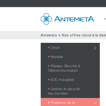
Antemeta
Nos offres cloud à la de
Cloud
Neostak
Réseau, Sécurité &
Télécommunication
SOC mutualisé
Gestion et sécurité
des données
Protection de la