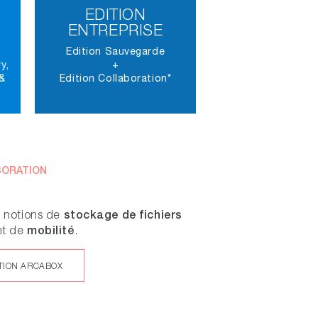
EDITION
ENTREPRISE
Edition Sauvegarde
y,
+
&
Edition Collaboration*
BORATION
stockage de fichiers
s notions de
mobilité
t de
.
TION ARCABOX