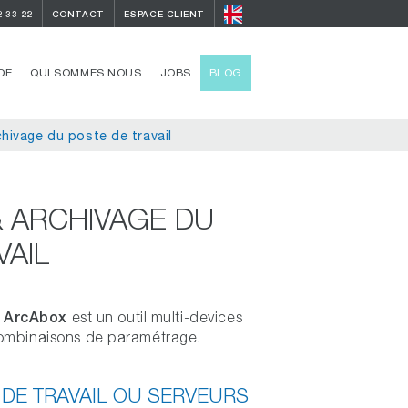
2 33 22
CONTACT
ESPACE CLIENT
DE
QUI SOMMES NOUS
JOBS
BLOG
hivage du poste de travail
 ARCHIVAGE DU
VAIL
ArcAbox
,
est un outil multi-devices
combinaisons de paramétrage.
DE TRAVAIL OU SERVEURS