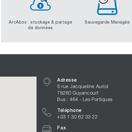
ArcAbox : stockage & partage
Sauvegarde Managée
de données
Adresse
5 rue Jacqueline Auriol
78280 Guyancourt
Bus : 464 - Les Portiques
Téléphone
+33 1 30 62 33 22
Fax