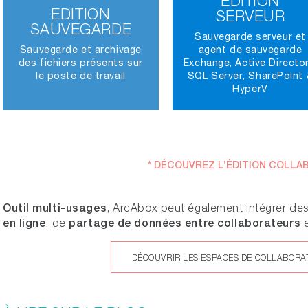
EDITION
EDITION
SERVEUR
SAUVEGARDE
Sauvegarde serveur et
Sauvegarde et archivage
agent de sauvegarde
des fichiers présents sur
Exchange, Active Director
le poste de travail
SQL Server, SharePoint 
HyperV
* DÉCOUVREZ L’ÉDITION COLLA
Outil multi-usages
, ArcAbox peut également intégrer de
en ligne
partage de données entre collaborateurs
, de
e
DÉCOUVRIR LES ESPACES DE COLLABORA