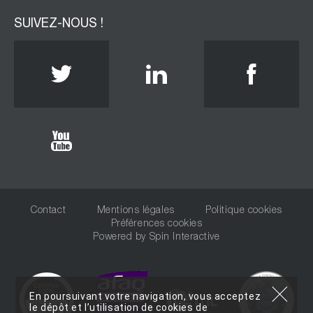
SUIVEZ-NOUS !
Twitter
Linkedin
Face
Youtube
Contact
Mentions légales
Politique cookies
Préférences cookies
Powered by
Spin Interactive
En poursuivant votre navigation, vous acceptez
le dépôt et l’utilisation de cookies de