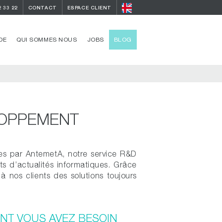
2 33 22
CONTACT
ESPACE CLIENT
DE
QUI SOMMES NOUS
JOBS
BLOG
LOPPEMENT
osées par AntemetA, notre service R&D
ts d’actualités informatiques. Grâce
à nos clients des solutions toujours
NT VOUS AVEZ BESOIN