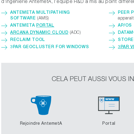
d’ingénierie AntemetA, l’équipe R&D a mis au point différe
ANTEMETA MULTIPATHING
PEER P
SOFTWARE
(AMS)
apparai
ANTEMETA
PORTAL
AP/OS
ARCANA DYNAMIC CLOUD
(ADC)
DATAM
RECLAIM TOOL
STORE
3PAR GEOCLUSTER FOR WINDOWS
3PAR V
CELA PEUT AUSSI VOUS I
Rejoindre AntemetA
Portal