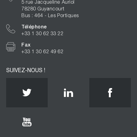
5 rue Jacqueline Auriol
78280 Guyancourt
Bus : 464 - Les Portiques
Téléphone
+33 1 30 62 33 22
Fax
+33 1 30 62 49 62
SUIVEZ-NOUS !
Twitter
Linkedin
Face
Youtube