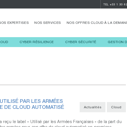
TEL
+33 1 30 6
NOS EXPERTISES
NOS SERVICES
NOS OFFRES CLOUD À LA DEMAN
LOUD
CYBER RÉSILIENCE
CYBER SÉCURITÉ
GESTION 
UTILISÉ PAR LES ARMÉES
RE DE CLOUD AUTOMATISÉ
Actualités
Cloud
 reçu le label « Utilisé par les Armées Françaises » de la part du
des armées pour son offre de cloud automatisé on-premises