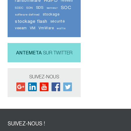
RGPD
ransomware
réseau
SOC
SDS
SDDC
SDN
serveur
stockage
software defined
stockage flash
sécurité
veeam
VM
VmWare
wallix
ANTEMETA
SUR TWITTER
SUIVEZ-NOUS
SUIVEZ-NOUS !