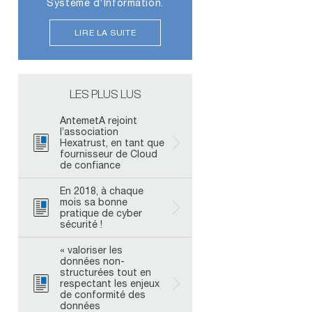
Système d'Information.
LIRE LA SUITE
LES PLUS LUS
AntemetA rejoint
l’association
Hexatrust, en tant que
fournisseur de Cloud
de confiance
En 2018, à chaque
mois sa bonne
pratique de cyber
sécurité !
« valoriser les
données non-
structurées tout en
respectant les enjeux
de conformité des
données