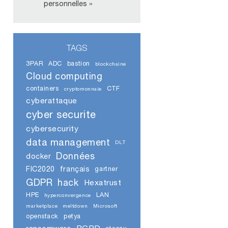
personnelles »
TAGS
3PAR
ADC
bastion
blockchaine
Cloud computing
containers
CTF
cryptomonnaie
cyberattaque
cyber securite
cybersecurity
data management
DLT
Données
docker
FIC2020
français
gartner
GDPR
hack
Hexatrust
HPE
LAN
hyperconvergence
marketplace
meltdown
Microsoft
openstack
petya