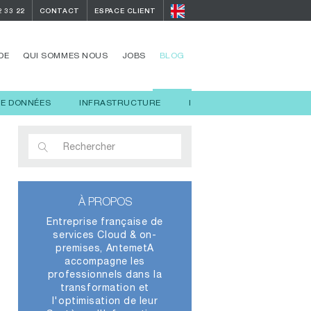
2 33 22
CONTACT
ESPACE CLIENT
DE
QUI SOMMES NOUS
JOBS
BLOG
DE DONNÉES
INFRASTRUCTURE
INTELLIGENCE ARTIFICIELL
À PROPOS
Entreprise française de
services Cloud & on-
premises, AntemetA
accompagne les
professionnels dans la
transformation et
l'optimisation de leur