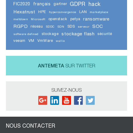
GDPR
hack
FIC2020
français
gartner
Hexatrust
HPE
LAN
hyperconvergence
marketplace
ransomware
openstack
petya
meltdown
Microsoft
RGPD
SOC
réseau
SDS
SDDC
SDN
serveur
stockage flash
stockage
sécurité
software defined
veeam
VM
VmWare
wallix
ANTEMETA
SUR TWITTER
SUIVEZ-NOUS
NOUS CONTACTER