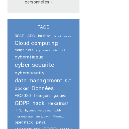
personnelles »
TAGS
3PAR
ADC
bastion
blockchaine
Cloud computing
containers
CTF
cryptomonnaie
cyberattaque
cyber securite
cybersecurity
data management
DLT
Données
docker
FIC2020
français
gartner
GDPR
hack
Hexatrust
HPE
LAN
hyperconvergence
marketplace
meltdown
Microsoft
openstack
petya