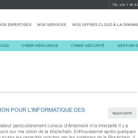
TEL
+33 1 30 6
NOS EXPERTISES
NOS SERVICES
NOS OFFRES CLOUD À LA DEMAN
LOUD
CYBER RÉSILIENCE
CYBER SÉCURITÉ
GESTION 
ION POUR L’INFORMATIQUE DES
Applicatifs
rateur particulièrement curieux d’AntemetA m’a interpellé il y a
ours sur ma vision de la blockchain. Enthousiasmé après quelques
 toutes les capacités induites par les systèmes de la Blockchain, il