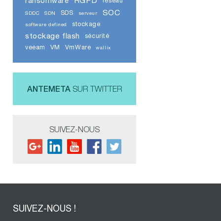
RGPD
ransomware
réseau
SOC
SDS
SDDC
SDN
serveur
stockage
software defined
stockage flash
sécurité
veeam
VM
VmWare
wallix
ANTEMETA
SUR TWITTER
SUIVEZ-NOUS
SUIVEZ-NOUS !