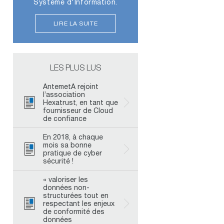
Système d'Information.
LIRE LA SUITE
LES PLUS LUS
AntemetA rejoint
l’association
Hexatrust, en tant que
fournisseur de Cloud
de confiance
En 2018, à chaque
mois sa bonne
pratique de cyber
sécurité !
« valoriser les
données non-
structurées tout en
respectant les enjeux
de conformité des
données