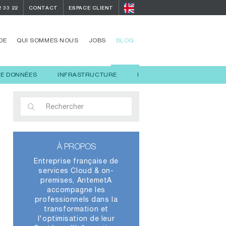
2 33 22
CONTACT
ESPACE CLIENT
DE
QUI SOMMES NOUS
JOBS
BLOG
DE DONNÉES
INFRASTRUCTURE
INTELLIGENCE ARTIFICIELL
À PROPOS
Entreprise française de
services Cloud & on-
premises, AntemetA
accompagne les
professionnels dans la
transformation et
l'optimisation de leur