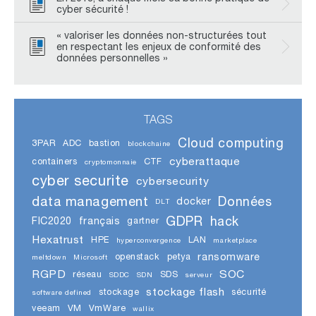
cyber sécurité !
« valoriser les données non-structurées tout
en respectant les enjeux de conformité des
données personnelles »
TAGS
Cloud computing
3PAR
ADC
bastion
blockchaine
cyberattaque
containers
CTF
cryptomonnaie
cyber securite
cybersecurity
data management
Données
docker
DLT
GDPR
hack
FIC2020
français
gartner
Hexatrust
HPE
LAN
hyperconvergence
marketplace
ransomware
openstack
petya
meltdown
Microsoft
RGPD
SOC
réseau
SDS
SDDC
SDN
serveur
stockage flash
stockage
sécurité
software defined
veeam
VM
VmWare
wallix