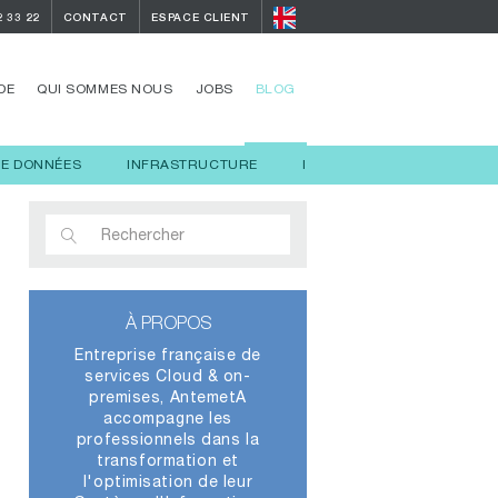
2 33 22
CONTACT
ESPACE CLIENT
DE
QUI SOMMES NOUS
JOBS
BLOG
DE DONNÉES
INFRASTRUCTURE
INTELLIGENCE ARTIFICIELL
À PROPOS
Entreprise française de
services Cloud & on-
premises, AntemetA
accompagne les
professionnels dans la
transformation et
l'optimisation de leur