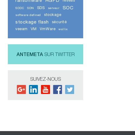
RGPD
ransomware
réseau
SOC
SDS
SDDC
SDN
serveur
stockage
software defined
stockage flash
sécurité
veeam
VM
VmWare
wallix
ANTEMETA
SUR TWITTER
SUIVEZ-NOUS