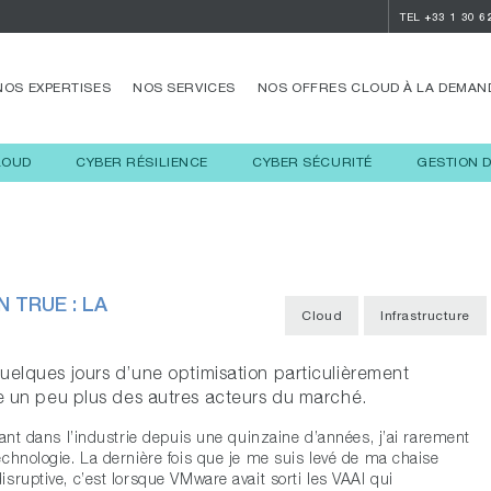
TEL
+33 1 30 6
NOS EXPERTISES
NOS SERVICES
NOS OFFRES CLOUD À LA DEMAN
LOUD
CYBER RÉSILIENCE
CYBER SÉCURITÉ
GESTION 
 TRUE : LA
Cloud
Infrastructure
uelques jours d’une optimisation particulièrement
e un peu plus des autres acteurs du marché.
lant dans l’industrie depuis une quinzaine d’années, j’ai rarement
chnologie. La dernière fois que je me suis levé de ma chaise
sruptive, c’est lorsque VMware avait sorti les VAAI qui