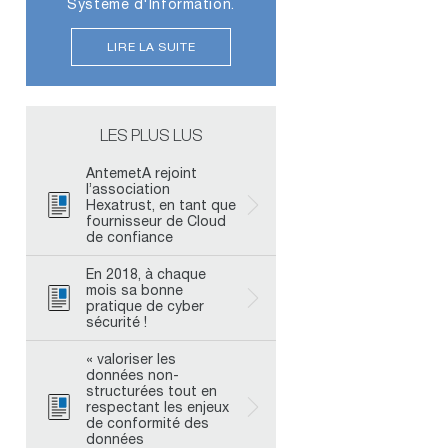
Système d'Information.
LIRE LA SUITE
LES PLUS LUS
AntemetA rejoint
l’association
Hexatrust, en tant que
fournisseur de Cloud
de confiance
En 2018, à chaque
mois sa bonne
pratique de cyber
sécurité !
« valoriser les
données non-
structurées tout en
respectant les enjeux
de conformité des
données