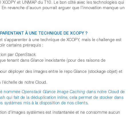
SI XCOPY et UNMAP du T10. Le bon côté avec les technologies qui
le ! En revanche d’aucun pourrait arguer que l’innovation manque un
PARENTANT À UNE TECHNIQUE DE XCOPY ?
ffet s’apparenter à une technique de XCOPY, mais le challenge est
lir certains prérequis :
tion par
.
OpenStack
aque tenant dans
inexistante (pour des raisons de
Glance
ur déployer des images entre le repo Glance (stockage objet) et
 l’échelle de notre Cloud.
lité nommée
dans notre Cloud de
Openstack Glance Image Caching
ash qui fait de la déduplication inline, cela permet de stocker dans
s systèmes mis à la disposition de nos clients
.
cation d’images systèmes est instantanée et ne consomme aucun