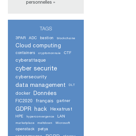
personnelles »
TAGS
3PAR
ADC
bastion
blockchaine
Cloud computing
containers
CTF
cryptomonnaie
cyberattaque
cyber securite
cybersecurity
data management
DLT
Données
docker
FIC2020
français
gartner
GDPR
hack
Hexatrust
HPE
LAN
hyperconvergence
marketplace
meltdown
Microsoft
openstack
petya