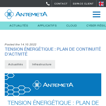
CONTACT
ESPACE CLIENT
ACTUALITÉS
APPLICATIFS
CLOUD
CYBER RÉSI
Posted the 14.10.2022
TENSION ÉNERGÉTIQUE : PLAN DE CONTINUITÉ
D’ACTIVITÉ
Actualités
Infrastructure
TENSION ÉNERGÉTIQUE : PLAN DE