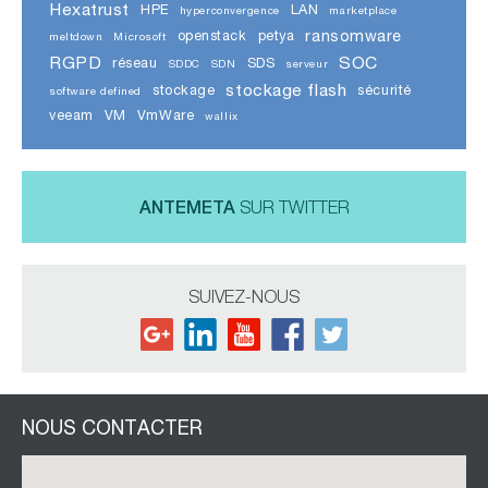
Hexatrust
HPE
LAN
hyperconvergence
marketplace
ransomware
openstack
petya
meltdown
Microsoft
RGPD
SOC
réseau
SDS
SDDC
SDN
serveur
stockage flash
stockage
sécurité
software defined
veeam
VM
VmWare
wallix
ANTEMETA
SUR TWITTER
SUIVEZ-NOUS
NOUS CONTACTER