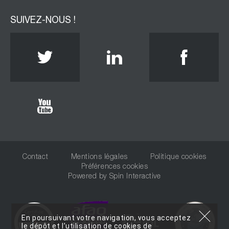
SUIVEZ-NOUS !
Twitter
Linkedin
Face
Youtube
Contact
Mentions légales
Politique cookies
Préférences cookies
Powered by
Spin Interactive
En poursuivant votre navigation, vous acceptez
le dépôt et l’utilisation de cookies de