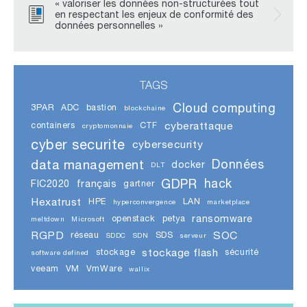
« valoriser les données non-structurées tout
en respectant les enjeux de conformité des
données personnelles »
TAGS
Cloud computing
3PAR
ADC
bastion
blockchaine
cyberattaque
containers
CTF
cryptomonnaie
cyber securite
cybersecurity
data management
Données
docker
DLT
GDPR
hack
FIC2020
français
gartner
Hexatrust
HPE
LAN
hyperconvergence
marketplace
ransomware
openstack
petya
meltdown
Microsoft
RGPD
SOC
réseau
SDS
SDDC
SDN
serveur
stockage flash
stockage
sécurité
software defined
veeam
VM
VmWare
wallix