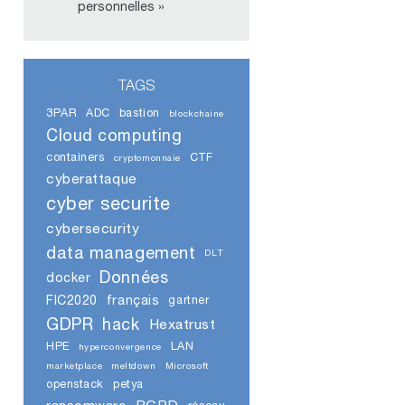
personnelles »
TAGS
3PAR
ADC
bastion
blockchaine
Cloud computing
containers
CTF
cryptomonnaie
cyberattaque
cyber securite
cybersecurity
data management
DLT
Données
docker
FIC2020
français
gartner
GDPR
hack
Hexatrust
HPE
LAN
hyperconvergence
marketplace
meltdown
Microsoft
openstack
petya