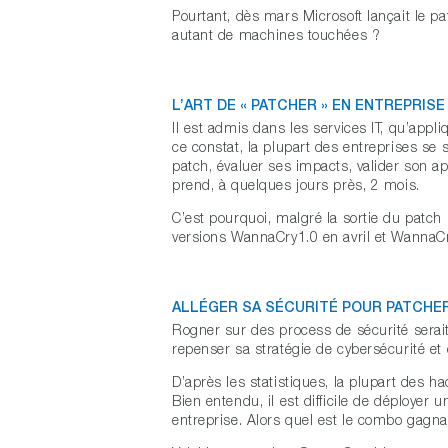
Pourtant, dès mars Microsoft lançait le pa
autant de machines touchées ?
L’ART DE « PATCHER » EN ENTREPRISE
Il est admis dans les services IT, qu’appl
ce constat, la plupart des entreprises se 
patch, évaluer ses impacts, valider son 
prend, à quelques jours près, 2 mois.
C’est pourquoi, malgré la sortie du patc
versions WannaCry1.0 en avril et WannaC
ALLÉGER SA SÉCURITÉ POUR PATCHER
Rogner sur des process de sécurité serait 
repenser sa stratégie de cybersécurité et 
D’après les statistiques, la plupart des h
Bien entendu, il est difficile de déploye
entreprise. Alors quel est le combo gagna