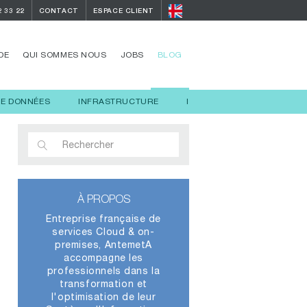
2 33 22
CONTACT
ESPACE CLIENT
DE
QUI SOMMES NOUS
JOBS
BLOG
DE DONNÉES
INFRASTRUCTURE
INTELLIGENCE ARTIFICIELL
À PROPOS
Entreprise française de
services Cloud & on-
premises, AntemetA
accompagne les
professionnels dans la
transformation et
l'optimisation de leur