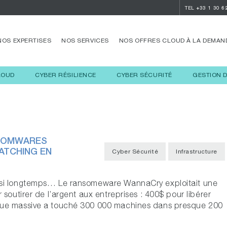
TEL
+33 1 30 6
NOS EXPERTISES
NOS SERVICES
NOS OFFRES CLOUD À LA DEMAN
LOUD
CYBER RÉSILIENCE
CYBER SÉCURITÉ
GESTION 
NSOMWARES
ATCHING EN
Cyber Sécurité
Infrastructure
s si longtemps… Le ransomeware WannaCry exploitait une
r soutirer de l’argent aux entreprises : 400$ pour libérer
aque massive a touché 300 000 machines dans presque 200