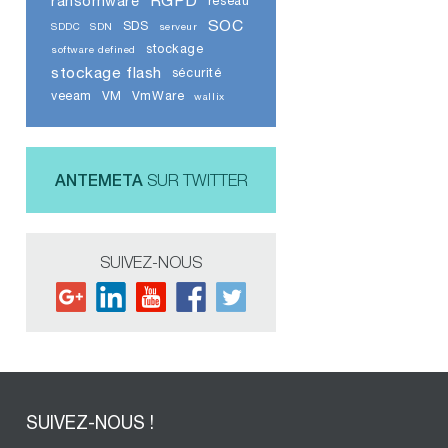
RGPD
ransomware
réseau
SOC
SDS
SDDC
SDN
serveur
stockage
software defined
stockage flash
sécurité
veeam
VM
VmWare
wallix
ANTEMETA
SUR TWITTER
SUIVEZ-NOUS
SUIVEZ-NOUS !