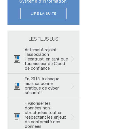
Système d'Information.
LIRE LA SUITE
LES PLUS LUS
AntemetA rejoint
l’association
Hexatrust, en tant que
fournisseur de Cloud
de confiance
En 2018, à chaque
mois sa bonne
pratique de cyber
sécurité !
« valoriser les
données non-
structurées tout en
respectant les enjeux
de conformité des
données