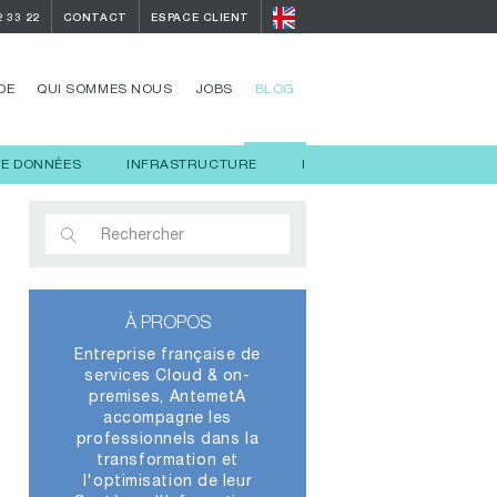
2 33 22
CONTACT
ESPACE CLIENT
DE
QUI SOMMES NOUS
JOBS
BLOG
DE DONNÉES
INFRASTRUCTURE
INTELLIGENCE ARTIFICIELL
À PROPOS
Entreprise française de
services Cloud & on-
premises, AntemetA
accompagne les
professionnels dans la
transformation et
l'optimisation de leur