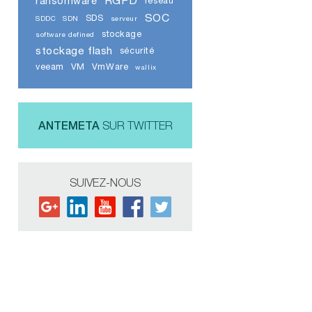
RGPD
ransomware
réseau
SOC
SDS
SDDC
SDN
serveur
stockage
software defined
stockage flash
sécurité
veeam
VM
VmWare
wallix
ANTEMETA
SUR TWITTER
SUIVEZ-NOUS