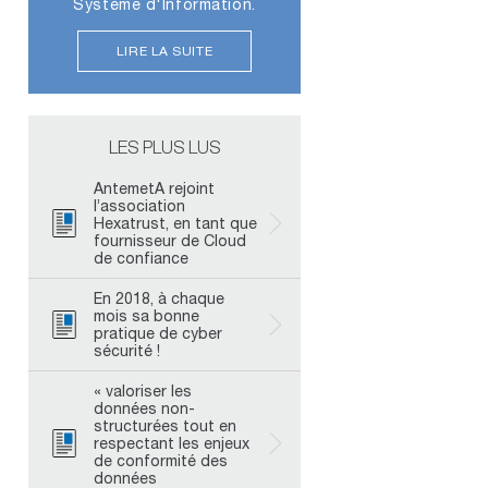
Système d'Information.
LIRE LA SUITE
LES PLUS LUS
AntemetA rejoint
l’association
Hexatrust, en tant que
fournisseur de Cloud
de confiance
En 2018, à chaque
mois sa bonne
pratique de cyber
sécurité !
« valoriser les
données non-
structurées tout en
respectant les enjeux
de conformité des
données