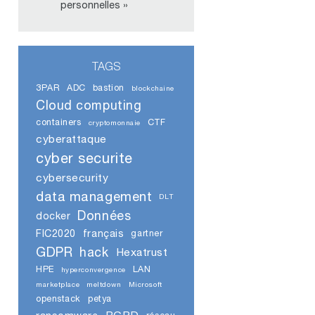
personnelles »
TAGS
3PAR
ADC
bastion
blockchaine
Cloud computing
containers
CTF
cryptomonnaie
cyberattaque
cyber securite
cybersecurity
data management
DLT
Données
docker
FIC2020
français
gartner
GDPR
hack
Hexatrust
HPE
LAN
hyperconvergence
marketplace
meltdown
Microsoft
openstack
petya