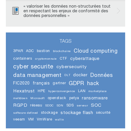
« valoriser les données non-structurées tout
en respectant les enjeux de conformité des
données personnelles »
TAGS
Cloud computing
3PAR
ADC
bastion
blockchaine
cyberattaque
containers
CTF
cryptomonnaie
cyber securite
cybersecurity
data management
Données
docker
DLT
GDPR
hack
FIC2020
français
gartner
Hexatrust
HPE
LAN
hyperconvergence
marketplace
ransomware
openstack
petya
meltdown
Microsoft
RGPD
SOC
réseau
SDS
SDDC
SDN
serveur
stockage flash
stockage
sécurité
software defined
veeam
VM
VmWare
wallix