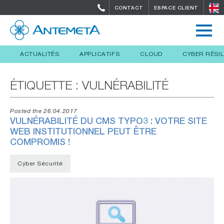
CONTACT
ESPACE CLIENT
ACTUALITÉS
APPLICATIFS
CLOUD
CYBER RÉSI
ÉTIQUETTE :
VULNÉRABILITÉ
Posted the 26.04.2017
VULNÉRABILITÉ DU CMS TYPO3 : VOTRE SITE
WEB INSTITUTIONNEL PEUT ÊTRE
COMPROMIS !
Cyber Sécurité