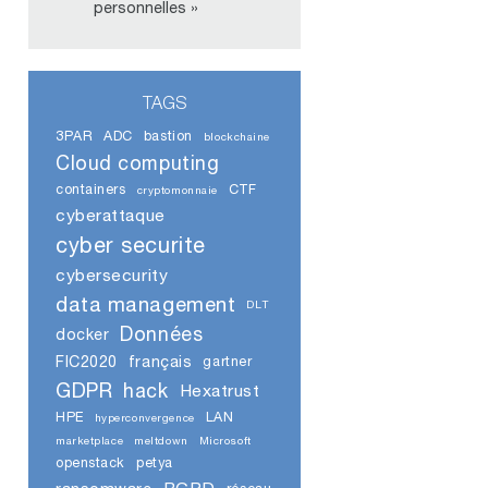
personnelles »
TAGS
3PAR
ADC
bastion
blockchaine
Cloud computing
containers
CTF
cryptomonnaie
cyberattaque
cyber securite
cybersecurity
data management
DLT
Données
docker
FIC2020
français
gartner
GDPR
hack
Hexatrust
HPE
LAN
hyperconvergence
marketplace
meltdown
Microsoft
openstack
petya