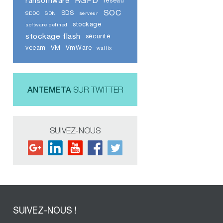
RGPD
ransomware
réseau
SOC
SDS
SDDC
SDN
serveur
stockage
software defined
stockage flash
sécurité
veeam
VM
VmWare
wallix
ANTEMETA
SUR TWITTER
SUIVEZ-NOUS
SUIVEZ-NOUS !