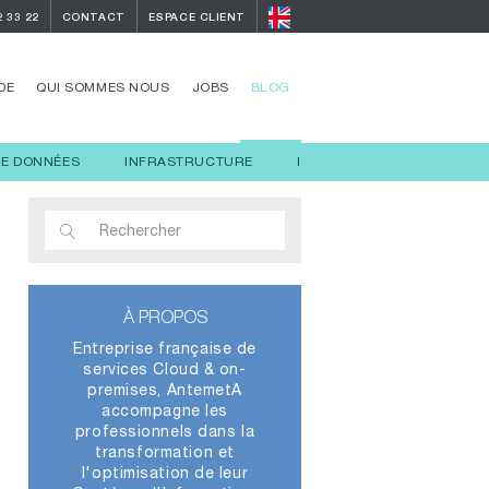
2 33 22
CONTACT
ESPACE CLIENT
DE
QUI SOMMES NOUS
JOBS
BLOG
DE DONNÉES
INFRASTRUCTURE
INTELLIGENCE ARTIFICIELL
À PROPOS
Entreprise française de
services Cloud & on-
premises, AntemetA
accompagne les
professionnels dans la
transformation et
l'optimisation de leur