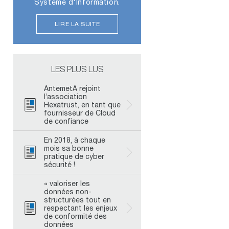
Système d'Information.
LIRE LA SUITE
LES PLUS LUS
AntemetA rejoint
l’association
Hexatrust, en tant que
fournisseur de Cloud
de confiance
En 2018, à chaque
mois sa bonne
pratique de cyber
sécurité !
« valoriser les
données non-
structurées tout en
respectant les enjeux
de conformité des
données