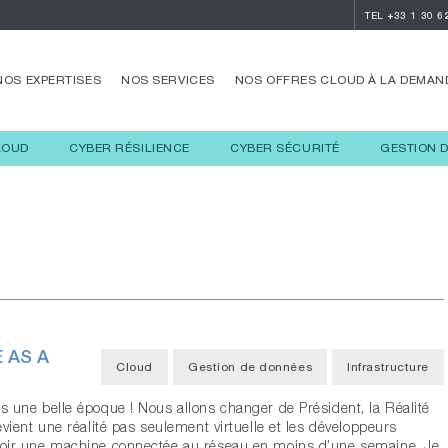
TEL
+33 1 30 6
NOS EXPERTISES
NOS SERVICES
NOS OFFRES CLOUD À LA DEMAN
LOUD
CYBER RÉSILIENCE
CYBER SÉCURITÉ
GESTION 
 AS A
Cloud
Gestion de données
Infrastructure
s une belle époque ! Nous allons changer de Président, la Réalité
evient une réalité pas seulement virtuelle et les développeurs
oir une machine connectée au réseau en moins d’une semaine. Je