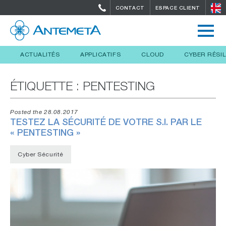
CONTACT
ESPACE CLIENT
ACTUALITÉS
APPLICATIFS
CLOUD
CYBER RÉSI
ÉTIQUETTE :
PENTESTING
Posted the 28.08.2017
TESTEZ LA SÉCURITÉ DE VOTRE S.I. PAR LE
« PENTESTING »
Cyber Sécurité