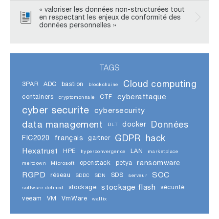
« valoriser les données non-structurées tout
en respectant les enjeux de conformité des
données personnelles »
TAGS
Cloud computing
3PAR
ADC
bastion
blockchaine
cyberattaque
containers
CTF
cryptomonnaie
cyber securite
cybersecurity
data management
Données
docker
DLT
GDPR
hack
FIC2020
français
gartner
Hexatrust
HPE
LAN
hyperconvergence
marketplace
ransomware
openstack
petya
meltdown
Microsoft
RGPD
SOC
réseau
SDS
SDDC
SDN
serveur
stockage flash
stockage
sécurité
software defined
veeam
VM
VmWare
wallix