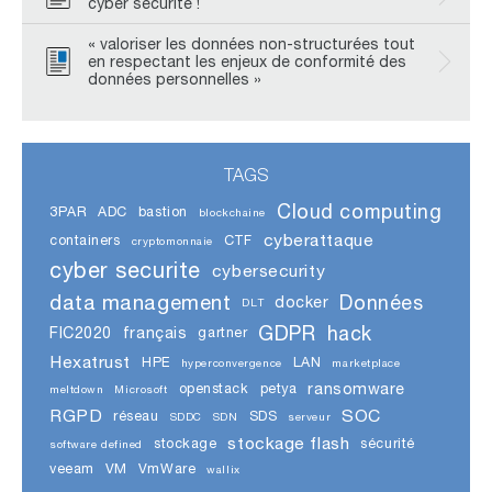
cyber sécurité !
« valoriser les données non-structurées tout
en respectant les enjeux de conformité des
données personnelles »
TAGS
Cloud computing
3PAR
ADC
bastion
blockchaine
cyberattaque
containers
CTF
cryptomonnaie
cyber securite
cybersecurity
data management
Données
docker
DLT
GDPR
hack
FIC2020
français
gartner
Hexatrust
HPE
LAN
hyperconvergence
marketplace
ransomware
openstack
petya
meltdown
Microsoft
RGPD
SOC
réseau
SDS
SDDC
SDN
serveur
stockage flash
stockage
sécurité
software defined
veeam
VM
VmWare
wallix