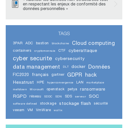
en respectant les enjeux de conformité des
données personnelles »
TAGS
Cloud computing
3PAR
ADC
bastion
blockchaine
cyberattaque
containers
CTF
cryptomonnaie
cyber securite
cybersecurity
data management
Données
docker
DLT
GDPR
hack
FIC2020
français
gartner
Hexatrust
HPE
LAN
hyperconvergence
marketplace
ransomware
openstack
petya
meltdown
Microsoft
RGPD
SOC
réseau
SDS
SDDC
SDN
serveur
stockage flash
stockage
sécurité
software defined
veeam
VM
VmWare
wallix