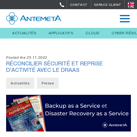
CONTACT
ESPACE CLIENT
ACTUALITÉS
APPLICATIFS
CLOUD
CYBER RÉSI
Posted the 25.11.2022
RÉCONCILIER SÉCURITÉ ET REPRISE
D’ACTIVITÉ AVEC LE DRAAS
Actualités
Presse