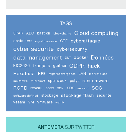
TAGS
Cloud computing
3PAR
ADC
bastion
blockchaine
cyberattaque
containers
CTF
cryptomonnaie
cyber securite
cybersecurity
data management
Données
docker
DLT
GDPR
hack
FIC2020
français
gartner
Hexatrust
HPE
LAN
hyperconvergence
marketplace
ransomware
openstack
petya
meltdown
Microsoft
RGPD
SOC
réseau
SDS
SDDC
SDN
serveur
stockage flash
stockage
sécurité
software defined
veeam
VM
VmWare
wallix
ANTEMETA
SUR TWITTER