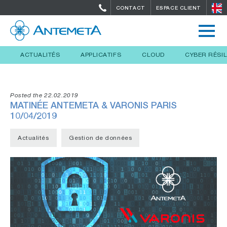
CONTACT
ESPACE CLIENT
ACTUALITÉS
APPLICATIFS
CLOUD
CYBER RÉSI
Posted the 22.02.2019
MATINÉE ANTEMETA & VARONIS PARIS
10/04/2019
Actualités
Gestion de données