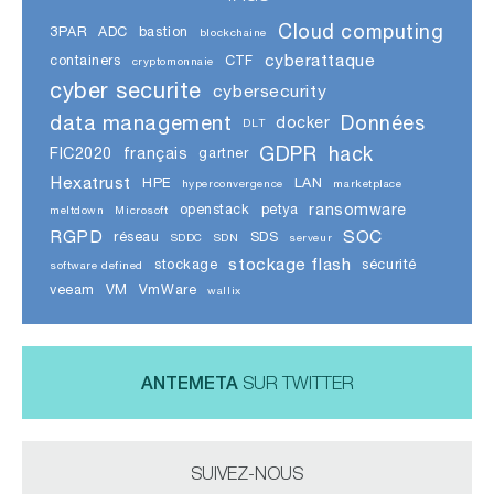
Cloud computing
3PAR
ADC
bastion
blockchaine
cyberattaque
containers
CTF
cryptomonnaie
cyber securite
cybersecurity
data management
Données
docker
DLT
GDPR
hack
FIC2020
français
gartner
Hexatrust
HPE
LAN
hyperconvergence
marketplace
ransomware
openstack
petya
meltdown
Microsoft
RGPD
SOC
réseau
SDS
SDDC
SDN
serveur
stockage flash
stockage
sécurité
software defined
veeam
VM
VmWare
wallix
ANTEMETA
SUR TWITTER
SUIVEZ-NOUS