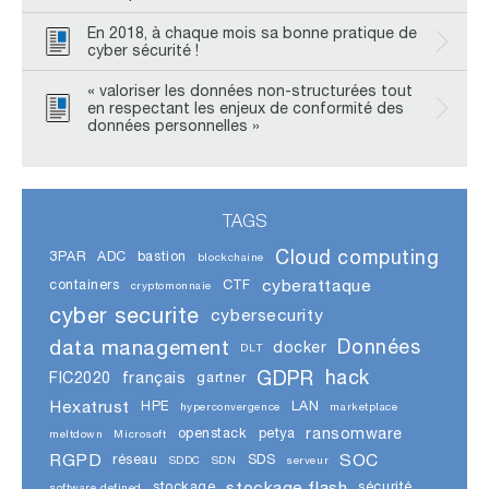
En 2018, à chaque mois sa bonne pratique de
cyber sécurité !
« valoriser les données non-structurées tout
en respectant les enjeux de conformité des
données personnelles »
TAGS
Cloud computing
3PAR
ADC
bastion
blockchaine
cyberattaque
containers
CTF
cryptomonnaie
cyber securite
cybersecurity
data management
Données
docker
DLT
GDPR
hack
FIC2020
français
gartner
Hexatrust
HPE
LAN
hyperconvergence
marketplace
ransomware
openstack
petya
meltdown
Microsoft
RGPD
SOC
réseau
SDS
SDDC
SDN
serveur
stockage flash
stockage
sécurité
software defined