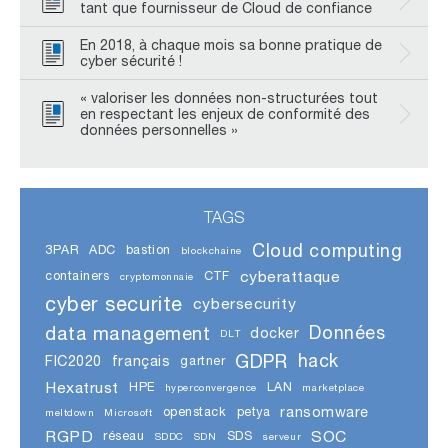
tant que fournisseur de Cloud de confiance
En 2018, à chaque mois sa bonne pratique de
cyber sécurité !
« valoriser les données non-structurées tout
en respectant les enjeux de conformité des
données personnelles »
TAGS
Cloud computing
3PAR
ADC
bastion
blockchaine
cyberattaque
containers
CTF
cryptomonnaie
cyber securite
cybersecurity
data management
Données
docker
DLT
GDPR
hack
FIC2020
français
gartner
Hexatrust
HPE
LAN
hyperconvergence
marketplace
ransomware
openstack
petya
meltdown
Microsoft
RGPD
SOC
réseau
SDS
SDDC
SDN
serveur