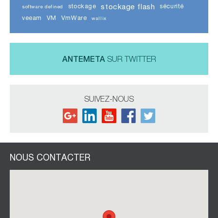
stockage flash
stockage
sécurité
software defined
veeam
VM
VmWare
wallix
ANTEMETA
SUR TWITTER
SUIVEZ-NOUS
NOUS CONTACTER