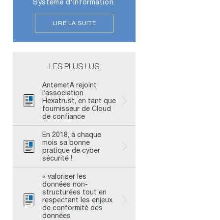
Système d'Information.
LIRE LA SUITE
LES PLUS LUS
AntemetA rejoint
l’association
Hexatrust, en tant que
fournisseur de Cloud
de confiance
En 2018, à chaque
mois sa bonne
pratique de cyber
sécurité !
« valoriser les
données non-
structurées tout en
respectant les enjeux
de conformité des
données