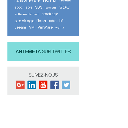
RGPD
ransomware
réseau
SOC
SDS
SDDC
SDN
serveur
stockage
software defined
stockage flash
sécurité
veeam
VM
VmWare
wallix
ANTEMETA
SUR TWITTER
SUIVEZ-NOUS