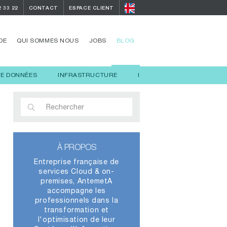
2 33 22
CONTACT
ESPACE CLIENT
DE
QUI SOMMES NOUS
JOBS
BLOG
DE DONNÉES
INFRASTRUCTURE
INTELLIGENCE ARTIFICIELL
À PROPOS
Entreprise française de
services Cloud & on-
premises, AntemetA
accompagne les
professionnels dans la
transformation et
l'optimisation de leur