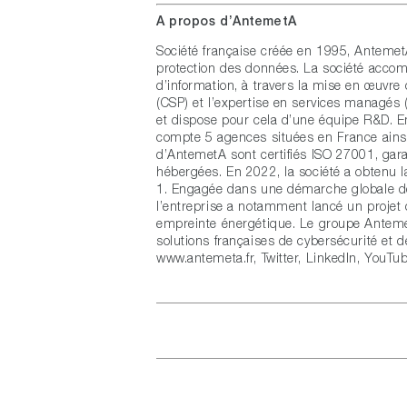
A propos d’AntemetA
Société française créée en 1995, AntemetA
protection des données. La société accom
d’information, à travers la mise en œuvre 
(CSP) et l’expertise en services managés
et dispose pour cela d’une équipe R&D. En
compte 5 agences situées en France ainsi q
d’AntemetA sont certifiés ISO 27001, garan
hébergées. En 2022, la société a obtenu la 
1. Engagée dans une démarche globale de
l’entreprise a notamment lancé un projet 
empreinte énergétique. Le groupe Antem
solutions françaises de cybersécurité et d
www.antemeta.fr
,
Twitter
,
LinkedIn
,
YouTu