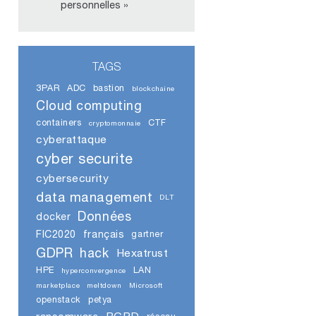
personnelles »
TAGS
3PAR
ADC
bastion
blockchaine
Cloud computing
containers
CTF
cryptomonnaie
cyberattaque
cyber securite
cybersecurity
data management
DLT
Données
docker
FIC2020
français
gartner
GDPR
hack
Hexatrust
HPE
LAN
hyperconvergence
marketplace
meltdown
Microsoft
openstack
petya