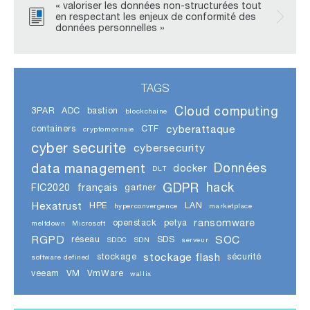
« valoriser les données non-structurées tout
en respectant les enjeux de conformité des
données personnelles »
TAGS
Cloud computing
3PAR
ADC
bastion
blockchaine
cyberattaque
containers
CTF
cryptomonnaie
cyber securite
cybersecurity
data management
Données
docker
DLT
GDPR
hack
FIC2020
français
gartner
Hexatrust
HPE
LAN
hyperconvergence
marketplace
ransomware
openstack
petya
meltdown
Microsoft
RGPD
SOC
réseau
SDS
SDDC
SDN
serveur
stockage flash
stockage
sécurité
software defined
veeam
VM
VmWare
wallix