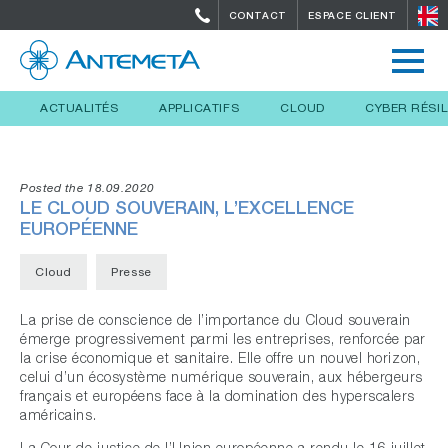
CONTACT
ESPACE CLIENT
ACTUALITÉS
APPLICATIFS
CLOUD
CYBER RÉSI
Posted the 18.09.2020
LE CLOUD SOUVERAIN, L’EXCELLENCE
EUROPÉENNE
Cloud
Presse
La prise de conscience de l’importance du Cloud souverain
émerge progressivement parmi les entreprises, renforcée par
la crise économique et sanitaire. Elle offre un nouvel horizon,
celui d’un écosystème numérique souverain, aux hébergeurs
français et européens face à la domination des hyperscalers
américains.
La Cour de justice de l’Union européenne a rendu le 16 juillet