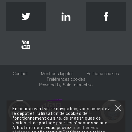
Twitter
Linkedin
Face
Youtube
Contact
Mentions légales
Politique cookies
Préférences cookies
Powered by
Spin Interactive
En poursuivant votre navigation, vous acceptez
le dépôt et l’utilisation de cookies de
fonctionnement du site, de statistiques de
visites et de partage pour les réseaux sociaux.
A tout moment, vous pouvez
modifier vos