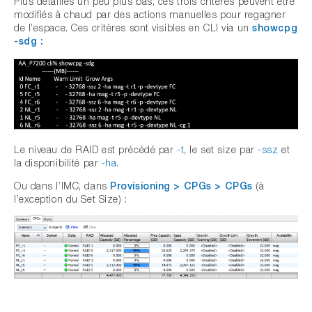
Plus détaillés un peu plus bas, ces trois critères peuvent être
modifiés à chaud par des actions manuelles pour regagner
de l’espace. Ces critères sont visibles en CLI via un
showcpg
-sdg :
Le niveau de RAID est précédé par
-t
, le set size par
-ssz
et
la disponibilité par
-ha
.
Ou dans l’IMC, dans
Provisioning > CPGs > CPGs
(à
l’exception du Set Size) :