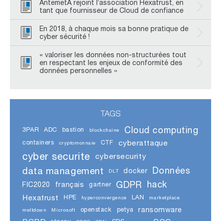
AntemetA rejoint l’association Hexatrust, en
tant que fournisseur de Cloud de confiance
En 2018, à chaque mois sa bonne pratique de
cyber sécurité !
« valoriser les données non-structurées tout
en respectant les enjeux de conformité des
données personnelles »
TAGS
Cloud computing
3PAR
ADC
bastion
blockchaine
cyberattaque
containers
CTF
cryptomonnaie
cyber securite
cybersecurity
data management
Données
docker
DLT
GDPR
hack
FIC2020
français
gartner
Hexatrust
HPE
LAN
hyperconvergence
marketplace
ransomware
openstack
petya
meltdown
Microsoft