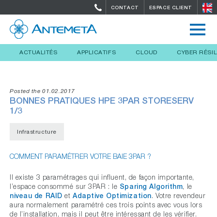
CONTACT
ESPACE CLIENT
ACTUALITÉS
APPLICATIFS
CLOUD
CYBER RÉSI
Posted the 01.02.2017
BONNES PRATIQUES HPE 3PAR STORESERV
1/3
Infrastructure
COMMENT PARAMÉTRER VOTRE BAIE 3PAR ?
Il existe 3 paramétrages qui influent, de façon importante,
l’espace consommé sur 3PAR : le
Sparing Algorithm
, le
niveau de RAID
et
Adaptive Optimization
. Votre revendeur
aura normalement paramétré ces trois points avec vous lors
de l’installation, mais il peut être intéressant de les vérifier.