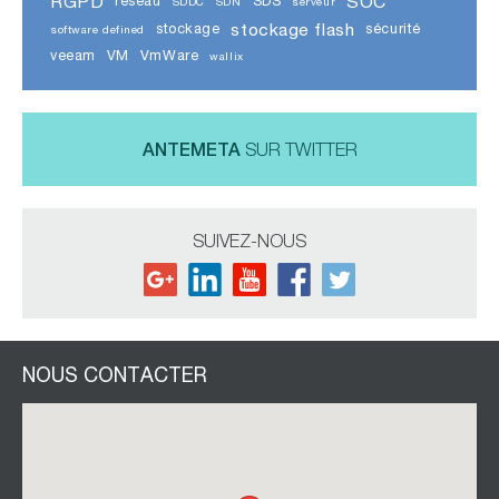
RGPD
SOC
réseau
SDS
SDDC
SDN
serveur
stockage flash
stockage
sécurité
software defined
veeam
VM
VmWare
wallix
ANTEMETA
SUR TWITTER
SUIVEZ-NOUS
NOUS CONTACTER