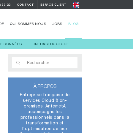
2 33 22
CONTACT
ESPACE CLIENT
DE
QUI SOMMES NOUS
JOBS
BLOG
DE DONNÉES
INFRASTRUCTURE
INTELLIGENCE ARTIFICIELL
À PROPOS
Entreprise française de
services Cloud & on-
premises, AntemetA
accompagne les
professionnels dans la
transformation et
l'optimisation de leur