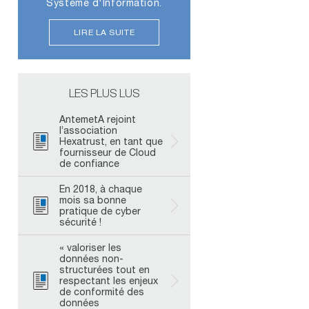
Système d'Information.
LIRE LA SUITE
LES PLUS LUS
AntemetA rejoint
l’association
Hexatrust, en tant que
fournisseur de Cloud
de confiance
En 2018, à chaque
mois sa bonne
pratique de cyber
sécurité !
« valoriser les
données non-
structurées tout en
respectant les enjeux
de conformité des
données