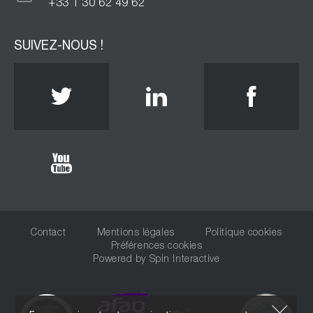
+33 1 30 62 49 62
SUIVEZ-NOUS !
Twitter
Linkedin
Face
Youtube
Contact
Mentions légales
Politique cookies
Préférences cookies
Powered by
Spin Interactive