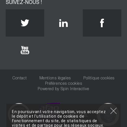
SUIVEZ-NOUS !
Twitter
Linkedin
Face
Youtube
Contact
Mentions légales
Politique cookies
Préférences cookies
Powered by
Spin Interactive
En poursuivant votre navigation, vous acceptez
le dépôt et l’utilisation de cookies de
fonctionnement du site, de statistiques de
visites et de partage pour les réseaux sociaux.